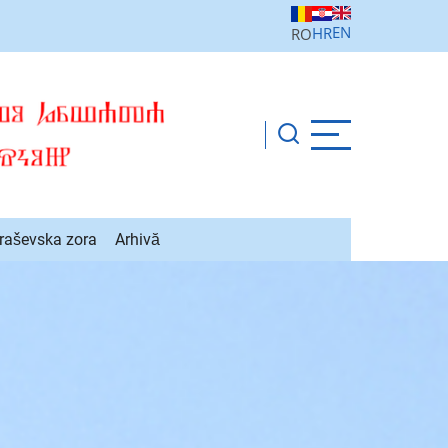
EN
HR
RO
raševska zora
Arhivă