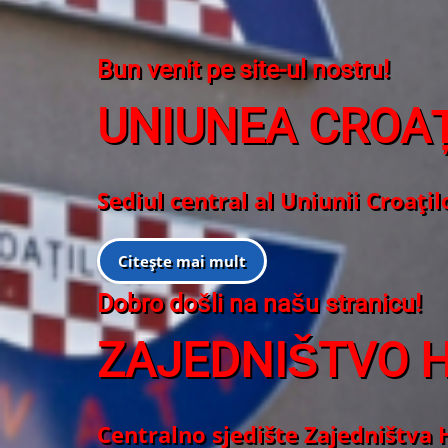
Bun venit pe site-ul nostru!
UNIUNEA CROAȚ
Sediul central al Uniunii Croați
Citește mai mult
Dobro došli na našu stranicu!
ZAJEDNIŠTVO 
Centralno sjedište Zajedništva