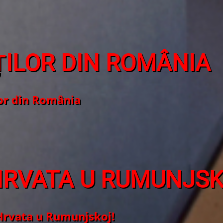
ILOR DIN ROMÂNIA
lor din România
HRVATA U RUMUNJS
 Hrvata u Rumunjskoj!